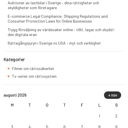
Auktioner av lastbilar i Sverige – dina rättigheter och
skyldigheter som företagare
E-commerce Legal Compliance: Shipping Regulations and
Consumer Protection Laws for Online Businesses
Trygg försäljning av värdesaker online – tillit, lagar och skydd i
den digitala eran
Rättegångsjuryn i Sverige vs USA – myt och verklighet
Kategorier
Filmer om rättssäkerhet
Tv-serier om rättssystem
augusti 2026
« nov
M
T
O
T
F
L
S
1
2
3
4
5
6
7
8
9