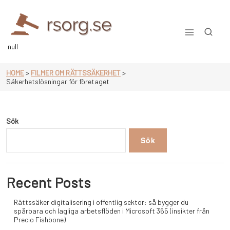
Skip
to
content
null
HOME
>
FILMER OM RÄTTSSÄKERHET
>
Säkerhetslösningar för företaget
Sök
Sök
Recent Posts
Rättssäker digitalisering i offentlig sektor: så bygger du
spårbara och lagliga arbetsflöden i Microsoft 365 (insikter från
Precio Fishbone)