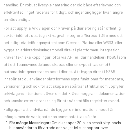
handling. En robust livscykelhantering ger dig både efterlevnad och
effektivitet: inget raderas för tidigt, och ingenting ligger kvar längre
än nödvändigt.
För att uppfylla Arkivlagen och kraven på diarieföring står offentlig
sektor inför ett strategiskt vägval: integrera Microsoft 365 med ett
befintligt diarieföringssystem (som Ciceron, Platina eller W3D3) eller
bygga en arkivredovisningsmodell direkt i plattformen. Integration
kräver tekniska kopplingar, ofta via API:er, där händelser i M365 (som
att ett Teams-meddelande skapas eller en e-post tas emot)
automatiskt genererar en post i diariet. Att bygga direkt i M365
innebär att du använder plattformens egna funktioner för metadata,
versionering och sök för att skapa en spårbar struktur som uppfyller
arkivlagens intentioner, även om det kräver noggrann dokumentation
och kanske extern granskning för att säkerställa regelefterlevnad.
Fallgropar att undvika när du bygger din informationsmodell är
många, men de vanligaste kan sammanfattas så här:
För många klassningar:
Om du skapar 20 olika sensitivity labels
blir användarna förvirrade och väljer fel eller hoppar över