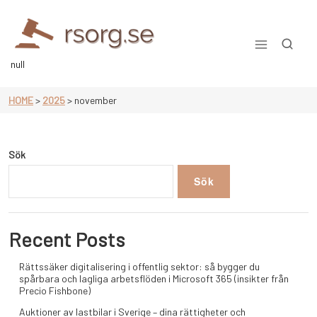
Skip
to
content
null
HOME
>
2025
>
november
Sök
Sök
Recent Posts
Rättssäker digitalisering i offentlig sektor: så bygger du
spårbara och lagliga arbetsflöden i Microsoft 365 (insikter från
Precio Fishbone)
Auktioner av lastbilar i Sverige – dina rättigheter och