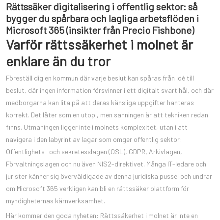
Rättssäker digitalisering i offentlig sektor: så
bygger du spårbara och lagliga arbetsflöden i
Microsoft 365 (insikter från Precio Fishbone)
Varför rättssäkerhet i molnet är
enklare än du tror
Föreställ dig en kommun där varje beslut kan spåras från idé till
beslut, där ingen information försvinner i ett digitalt svart hål, och där
medborgarna kan lita på att deras känsliga uppgifter hanteras
korrekt. Det låter som en utopi, men sanningen är att tekniken redan
finns. Utmaningen ligger inte i molnets komplexitet, utan i att
navigera i den labyrint av lagar som omger offentlig sektor:
Offentlighets- och sekretesslagen (OSL), GDPR, Arkivlagen,
Förvaltningslagen och nu även NIS2-direktivet. Många IT-ledare och
jurister känner sig överväldigade av denna juridiska pussel och undrar
om Microsoft 365 verkligen kan bli en rättssäker plattform för
myndigheternas kärnverksamhet.
Här kommer den goda nyheten: Rättssäkerhet i molnet är inte en