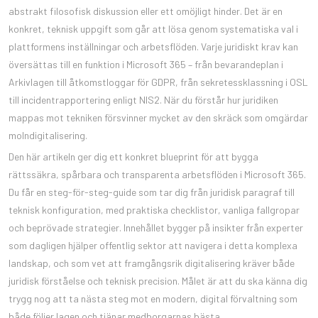
abstrakt filosof­isk diskussion eller ett omöjligt hinder. Det är en
konkret, teknisk uppgift som går att lösa genom systematiska val i
plattformens inställningar och arbetsflöden. Varje juridiskt krav kan
översättas till en funktion i Microsoft 365 – från bevarandeplan i
Arkivlagen till åtkomstloggar för GDPR, från sekretessklassning i OSL
till incidentrapportering enligt NIS2. När du förstår hur juridiken
mappas mot tekniken försvinner mycket av den skräck som omgärdar
molndigitalisering.
Den här artikeln ger dig ett konkret blueprint för att bygga
rättssäkra, spårbara och transparenta arbetsflöden i Microsoft 365.
Du får en steg-för-steg-guide som tar dig från juridisk paragraf till
teknisk konfiguration, med praktiska checklistor, vanliga fallgropar
och beprövade strategier. Innehållet bygger på insikter från experter
som dagligen hjälper offentlig sektor att navigera i detta komplexa
landskap, och som vet att framgångsrik digitalisering kräver både
juridisk förståelse och teknisk precision. Målet är att du ska känna dig
trygg nog att ta nästa steg mot en modern, digital förvaltning som
både följer lagen och tjänar medborgarnas bästa.