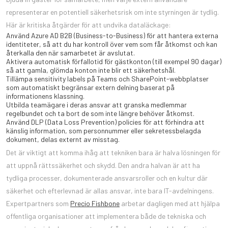
representerar en potentiell säkerhetsrisk om inte styrningen är tydlig.
Här är kritiska åtgärder för att undvika dataläckage:
Använd Azure AD B2B (Business-to-Business) för att hantera externa
identiteter, så att du har kontroll över vem som får åtkomst och kan
återkalla den när samarbetet är avslutat.
Aktivera automatisk förfallotid för gästkonton (till exempel 90 dagar)
så att gamla, glömda konton inte blir ett säkerhetshål.
Tillämpa sensitivity labels på Teams och SharePoint-webbplatser
som automatiskt begränsar extern delning baserat på
informationens klassning.
Utbilda teamägare i deras ansvar att granska medlemmar
regelbundet och ta bort de som inte längre behöver åtkomst.
Använd DLP (Data Loss Prevention) policies för att förhindra att
känslig information, som personnummer eller sekretessbelagda
dokument, delas externt av misstag.
Det är viktigt att komma ihåg att tekniken bara är halva lösningen för
att uppnå rättssäkerhet och skydd. Den andra halvan är att ha
tydliga processer, dokumenterade ansvarsroller och en kultur där
säkerhet och efterlevnad är allas ansvar, inte bara IT-avdelningens.
Expertpartners som
Precio Fishbone
arbetar dagligen med att hjälpa
offentliga organisationer att implementera både de tekniska och