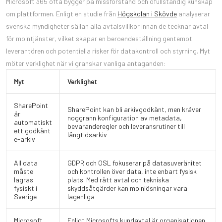
Microsoft 365 ofta bygger på missförstånd och ofullständig kunskap
om plattformen. Enligt en studie från
Högskolan i Skövde
analyserar
svenska myndigheter sällan alla avtalsvillkor innan de tecknar avtal
för molntjänster, vilket skapar en beroende­ställning gentemot
leverantören och potentiella risker för datakontroll och styrning. Myt
möter verklighet när vi granskar vanliga antaganden:
Myt
Verklighet
SharePoint
SharePoint kan bli arkivgodkänt, men kräver
är
noggrann konfiguration av metadata,
automatiskt
bevaranderegler och leveransrutiner till
ett godkänt
långtidsarkiv
e-arkiv
All data
GDPR och OSL fokuserar på datasuveränitet
måste
och kontrollen över data, inte enbart fysisk
lagras
plats. Med rätt avtal och tekniska
fysiskt i
skyddsåtgärder kan molnlösningar vara
Sverige
lagenliga
Microsoft
Enligt Microsofts kundavtal är organisationen