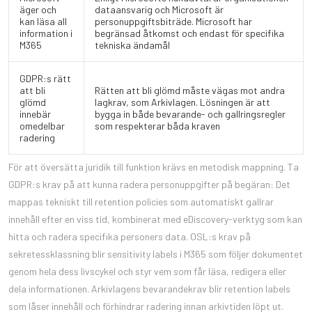
äger och
dataansvarig och Microsoft är
kan läsa all
personuppgiftsbiträde. Microsoft har
information i
begränsad åtkomst och endast för specifika
M365
tekniska ändamål
GDPR:s rätt
att bli
Rätten att bli glömd måste vägas mot andra
glömd
lagkrav, som Arkivlagen. Lösningen är att
innebär
bygga in både bevarande- och gallringsregler
omedelbar
som respekterar båda kraven
radering
För att översätta juridik till funktion krävs en metodisk mappning. Ta
GDPR:s krav på att kunna radera personuppgifter på begäran: Det
mappas tekniskt till retention policies som automatiskt gallrar
innehåll efter en viss tid, kombinerat med eDiscovery-verktyg som kan
hitta och radera specifika personers data. OSL:s krav på
sekretessklassning blir sensitivity labels i M365 som följer dokumentet
genom hela dess livscykel och styr vem som får läsa, redigera eller
dela informationen. Arkivlagens bevarandekrav blir retention labels
som låser innehåll och förhindrar radering innan arkivtiden löpt ut.