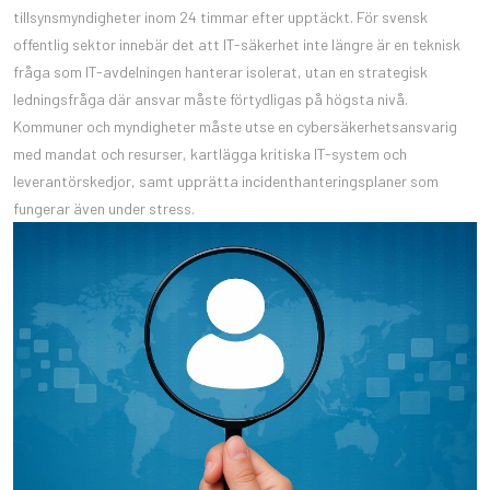
tillsynsmyndigheter inom 24 timmar efter upptäckt. För svensk
offentlig sektor innebär det att IT-säkerhet inte längre är en teknisk
fråga som IT-avdelningen hanterar isolerat, utan en strategisk
ledningsfråga där ansvar måste förtydligas på högsta nivå.
Kommuner och myndigheter måste utse en cybersäkerhetsansvarig
med mandat och resurser, kartlägga kritiska IT-system och
leverantörskedjor, samt upprätta incidenthanteringsplaner som
fungerar även under stress.