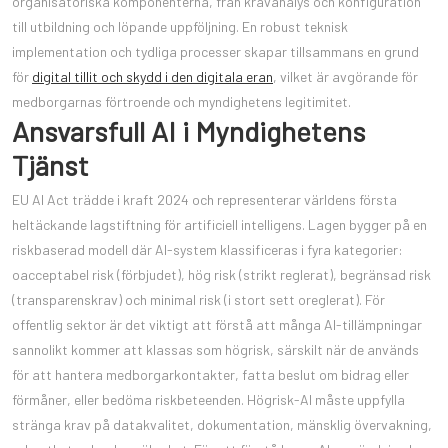
organisatoriska komponenterna, från kravanalys och konfiguration
till utbildning och löpande uppföljning. En robust teknisk
implementation och tydliga processer skapar tillsammans en grund
för
digital tillit och skydd i den digitala eran
, vilket är avgörande för
medborgarnas förtroende och myndighetens legitimitet.
Ansvarsfull AI i Myndighetens
Tjänst
EU AI Act trädde i kraft 2024 och representerar världens första
heltäckande lagstiftning för artificiell intelligens. Lagen bygger på en
riskbaserad modell där AI-system klassificeras i fyra kategorier:
oacceptabel risk (förbjudet), hög risk (strikt reglerat), begränsad risk
(transparenskrav) och minimal risk (i stort sett oreglerat). För
offentlig sektor är det viktigt att förstå att många AI-tillämpningar
sannolikt kommer att klassas som högrisk, särskilt när de används
för att hantera medborgarkontakter, fatta beslut om bidrag eller
förmåner, eller bedöma riskbeteenden. Högrisk-AI måste uppfylla
stränga krav på datakvalitet, dokumentation, mänsklig övervakning,