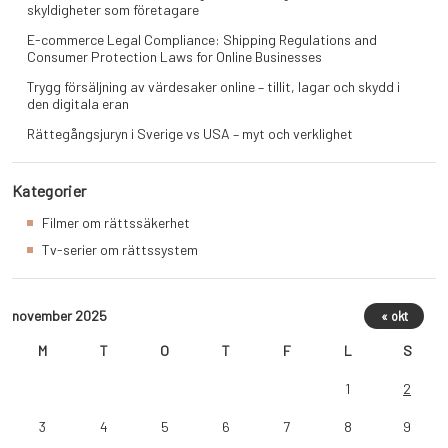
skyldigheter som företagare
E-commerce Legal Compliance: Shipping Regulations and
Consumer Protection Laws for Online Businesses
Trygg försäljning av värdesaker online – tillit, lagar och skydd i
den digitala eran
Rättegångsjuryn i Sverige vs USA – myt och verklighet
Kategorier
Filmer om rättssäkerhet
Tv-serier om rättssystem
november 2025
« okt
M
T
O
T
F
L
S
1
2
3
4
5
6
7
8
9