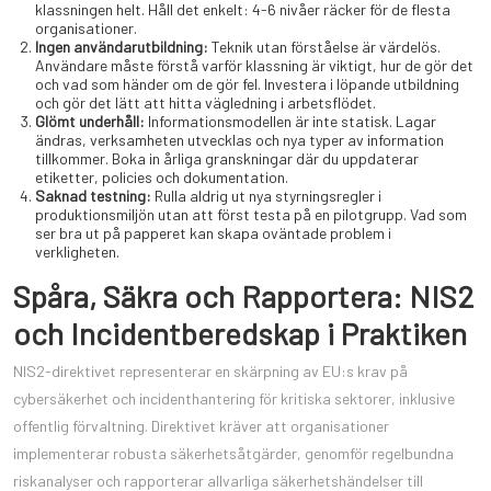
klassningen helt. Håll det enkelt: 4-6 nivåer räcker för de flesta
organisationer.
Ingen användarutbildning:
Teknik utan förståelse är värdelös.
Användare måste förstå varför klassning är viktigt, hur de gör det
och vad som händer om de gör fel. Investera i löpande utbildning
och gör det lätt att hitta vägledning i arbetsflödet.
Glömt underhåll:
Informationsmodellen är inte statisk. Lagar
ändras, verksamheten utvecklas och nya typer av information
tillkommer. Boka in årliga granskningar där du uppdaterar
etiketter, policies och dokumentation.
Saknad testning:
Rulla aldrig ut nya styrningsregler i
produktionsmiljön utan att först testa på en pilotgrupp. Vad som
ser bra ut på papperet kan skapa oväntade problem i
verkligheten.
Spåra, Säkra och Rapportera: NIS2
och Incidentberedskap i Praktiken
NIS2-direktivet representerar en skärpning av EU:s krav på
cybersäkerhet och incidenthantering för kritiska sektorer, inklusive
offentlig förvaltning. Direktivet kräver att organisationer
implementerar robusta säkerhetsåtgärder, genomför regelbundna
riskanalyser och rapporterar allvarliga säkerhetshändelser till