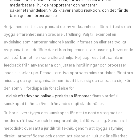
medarbetare i hur de rapporterar och hanterar
säkerhetshändelser. NIS2 kräver snabb reaktion, och det får du
bara genom förberedelse.
Börja med en liten, avgränsad del av verksamheten för att testa och
bygga erfarenhet innan bredare utrullning. Välj till exempel en
avdelning som hanterar mindre känslig information eller ett tydligt
avgränsat ärendeflöde där ni kan implementera klassning, bevarande
och spårbarhet i en kontrollerad miljö. Följ upp resultat, samla in
feedback från användarna och justera inställningar och processer
innan ni skalar upp. Denna iterativa approach minskar risken för stora
misstag och ger organisationen tid att lära sig och anpassa sig. För
den som vill fördjupa sin förståelse för
juridisk efterlevnad online – praktiska lärdomar
finns värdefull
kunskap att hämta även från andra digitala domäner.
Du har nu verktygen och kunskapen för att ta nästa steg mot en
modern, rättssäker och transparent digital förvaltning. Genom att
metodiskt översätta juridik till teknik, genom att bygga styrning
direkt i arbetsflödena och genom att skapa en kultur där säkerhet