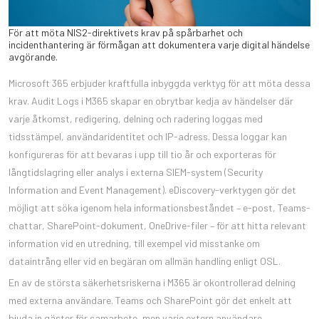
För att möta NIS2-direktivets krav på spårbarhet och
incidenthantering är förmågan att dokumentera varje digital händelse
avgörande.
Microsoft 365 erbjuder kraftfulla inbyggda verktyg för att möta dessa
krav. Audit Logs i M365 skapar en obrytbar kedja av händelser där
varje åtkomst, redigering, delning och radering loggas med
tidsstämpel, användaridentitet och IP-adress. Dessa loggar kan
konfigureras för att bevaras i upp till tio år och exporteras för
långtidslagring eller analys i externa SIEM-system (Security
Information and Event Management). eDiscovery-verktygen gör det
möjligt att söka igenom hela informationsbeståndet – e-post, Teams-
chattar, SharePoint-dokument, OneDrive-filer – för att hitta relevant
information vid en utredning, till exempel vid misstanke om
dataintrång eller vid en begäran om allmän handling enligt OSL.
En av de största säkerhetsriskerna i M365 är okontrollerad delning
med externa användare. Teams och SharePoint gör det enkelt att
bjuda in gäster för samarbete, men varje extern användare