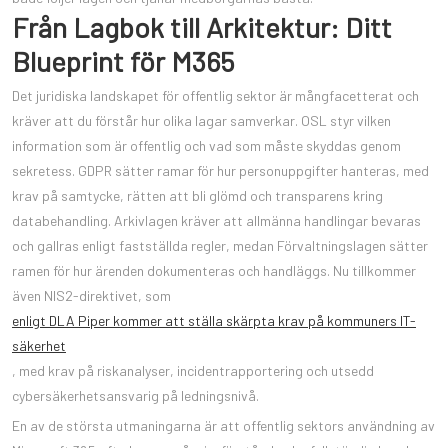
Från Lagbok till Arkitektur: Ditt
Blueprint för M365
Det juridiska landskapet för offentlig sektor är mångfacetterat och
kräver att du förstår hur olika lagar samverkar. OSL styr vilken
information som är offentlig och vad som måste skyddas genom
sekretess. GDPR sätter ramar för hur personuppgifter hanteras, med
krav på samtycke, rätten att bli glömd och transparens kring
databehandling. Arkivlagen kräver att allmänna handlingar bevaras
och gallras enligt fastställda regler, medan Förvaltningslagen sätter
ramen för hur ärenden dokumenteras och handläggs. Nu tillkommer
även NIS2-direktivet, som
enligt DLA Piper kommer att ställa skärpta krav på kommuners IT-
säkerhet
, med krav på riskanalyser, incidentrapportering och utsedd
cybersäkerhetsansvarig på ledningsnivå.
En av de största utmaningarna är att offentlig sektors användning av