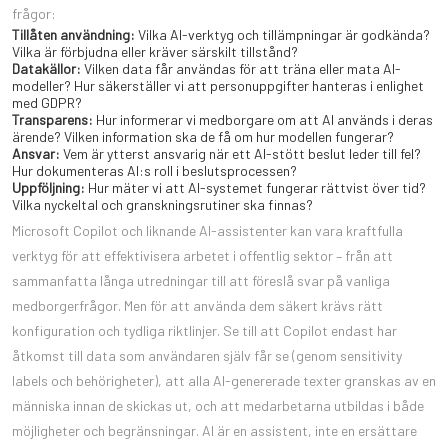
frågor:
Tillåten användning:
Vilka AI-verktyg och tillämpningar är godkända?
Vilka är förbjudna eller kräver särskilt tillstånd?
Datakällor:
Vilken data får användas för att träna eller mata AI-
modeller? Hur säkerställer vi att personuppgifter hanteras i enlighet
med GDPR?
Transparens:
Hur informerar vi medborgare om att AI används i deras
ärende? Vilken information ska de få om hur modellen fungerar?
Ansvar:
Vem är ytterst ansvarig när ett AI-stött beslut leder till fel?
Hur dokumenteras AI:s roll i beslutsprocessen?
Uppföljning:
Hur mäter vi att AI-systemet fungerar rättvist över tid?
Vilka nyckeltal och granskningsrutiner ska finnas?
Microsoft Copilot och liknande AI-assistenter kan vara kraftfulla
verktyg för att effektivisera arbetet i offentlig sektor – från att
sammanfatta långa utredningar till att föreslå svar på vanliga
medborgerfrågor. Men för att använda dem säkert krävs rätt
konfiguration och tydliga riktlinjer. Se till att Copilot endast har
åtkomst till data som användaren själv får se (genom sensitivity
labels och behörigheter), att alla AI-genererade texter granskas av en
människa innan de skickas ut, och att medarbetarna utbildas i både
möjligheter och begränsningar. AI är en assistent, inte en ersättare