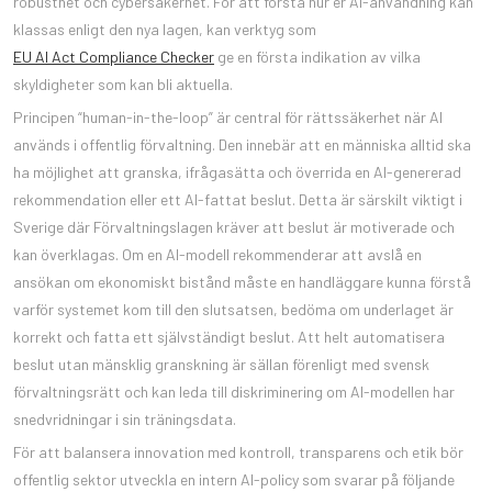
robusthet och cybersäkerhet. För att förstå hur er AI-användning kan
klassas enligt den nya lagen, kan verktyg som
EU AI Act Compliance Checker
ge en första indikation av vilka
skyldigheter som kan bli aktuella.
Principen “human-in-the-loop” är central för rättssäkerhet när AI
används i offentlig förvaltning. Den innebär att en människa alltid ska
ha möjlighet att granska, ifrågasätta och överrida en AI-genererad
rekommendation eller ett AI-fattat beslut. Detta är särskilt viktigt i
Sverige där Förvaltningslagen kräver att beslut är motiverade och
kan överklagas. Om en AI-modell rekommenderar att avslå en
ansökan om ekonomiskt bistånd måste en handläggare kunna förstå
varför systemet kom till den slutsatsen, bedöma om underlaget är
korrekt och fatta ett självständigt beslut. Att helt automatisera
beslut utan mänsklig granskning är sällan förenligt med svensk
förvaltningsrätt och kan leda till diskriminering om AI-modellen har
snedvridningar i sin träningsdata.
För att balansera innovation med kontroll, transparens och etik bör
offentlig sektor utveckla en intern AI-policy som svarar på följande