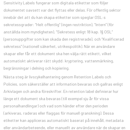
Sensitivity Labels fungerar som digitala etiketter som följer
dokumentet oavsett var det flyttas eller delas. För offentlig sektor
innebär det att du kan skapa etiketter som speglar OSL:s
sekretessgrader: “Helt offentlig” (ingen restriktion), “Intern” (för
anställda inom myndigheten), “Sekretess enligt 18 kap. 1§ OSL”
(personuppgifter som kan skada den registrerade), och “Kvalificerad
sekretess” (nationell säkerhet, utrikespolitik). När en användare
skapar eller får ett dokument ska hen välja rätt etikett, vilket
automatiskt aktiverar rätt skydd: kryptering, vattenmärkning,
begränsningar i delning och kopiering.
Nästa steg är livscykelhantering genom Retention Labels och
Policies, som säkerställer att information bevaras och gallras enligt
Arkivlagen och andra föreskrifter. En retention label definierar hur
länge ett dokument ska bevaras (till exempel sju år för vissa
personalhandlingar) och vad som händer efter den perioden
(arkiveras, raderas eller flaggas för manuell granskning). Dessa
etiketter kan appliceras automatiskt baserat på innehåll, metadata
eller användarbeteende, eller manuellt av användare när de skapar en