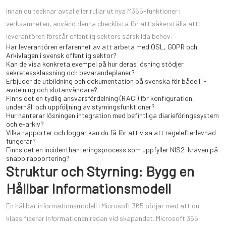
Innan du tecknar avtal eller rullar ut nya M365-funktioner i
verksamheten, använd denna checklista för att säkerställa att
leverantören förstår offentlig sektors särskilda behov:
Har leverantören erfarenhet av att arbeta med OSL, GDPR och
Arkivlagen i svensk offentlig sektor?
Kan de visa konkreta exempel på hur deras lösning stödjer
sekretessklassning och bevarandeplaner?
Erbjuder de utbildning och dokumentation på svenska för både IT-
avdelning och slutanvändare?
Finns det en tydlig ansvarsfördelning (RACI) för konfiguration,
underhåll och uppföljning av styrningsfunktioner?
Hur hanterar lösningen integration med befintliga diarieföringssystem
och e-arkiv?
Vilka rapporter och loggar kan du få för att visa att regelefterlevnad
fungerar?
Finns det en incidenthanteringsprocess som uppfyller NIS2-kraven på
snabb rapportering?
Struktur och Styrning: Bygg en
Hållbar Informationsmodell
En hållbar informationsmodell i Microsoft 365 börjar med att du
klassificerar informationen redan vid skapandet. Microsoft 365